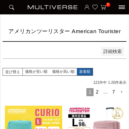
HOME
ブランド
アメリカンツーリスター American Tourister
0
並び順
新着順
価格が安い順
価格が高い順
アメリカンツーリスター American Tourister
検索
詳細検索
価格が安い順
価格が高い順
新着順
並び替え
121
件中
1
-
20
件表示
1
2
…
7