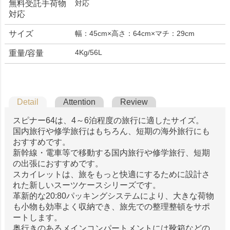
無料受託手荷物
対応
対応
サイズ
幅：45cm×高さ：64cm×マチ：29cm
4Kg/56L
重量/容量
Detail
Attention
Review
スピナー64は、4～6泊程度の旅行に適したサイズ。
国内旅行や修学旅行はもちろん、短期の海外旅行にも
おすすめです。
新幹線・電車等で移動する国内旅行や修学旅行、短期
の出張におすすめです。
スカイレットは、旅をもっと快適にするために設計さ
れた新しいスーツケースシリーズです。
革新的な20:80パッキングシステムにより、大きな荷物
も小物も効率よく収納でき、旅先での整理整頓をサポ
ートします。
奥行きのあるメインコンパートメントには靴箱などの