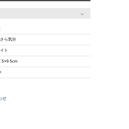
枚
さら気分
イト
.5×9.5cm
m
わせ