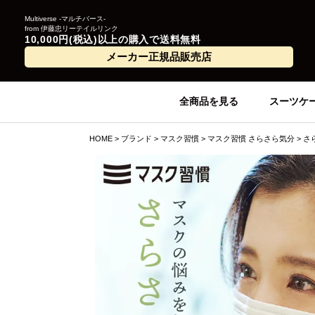
Multiverse -マルチバース-
from 伊藤忠リーテイルリンク
10,000円(税込)以上の購入で送料無料
メーカー正規品販売店
全商品を見る
スーツケ
HOME
ブランド
マスク習慣
マスク習慣 さらさら気分
さ