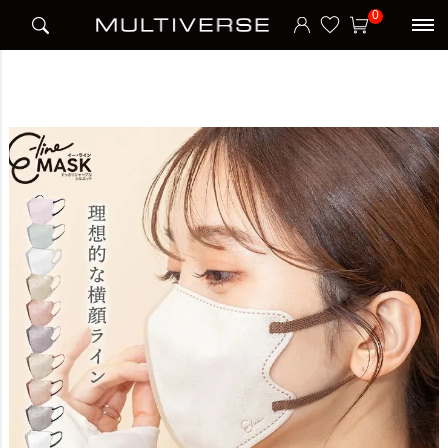
HOME
アイテム別
マスク
不織布マスク
0
【噂の小顔魅せマスク】E-Lineマスク マスク マスク習慣 イーラインマスク 180枚入
り 立体 カラー おしゃれ 女性 不織布