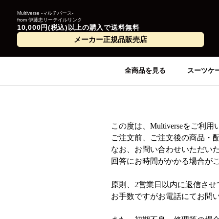
Multiverse -マルチバース-
from 伊藤忠リーテイルリンク
10,000円(税込)以上の購入で送料無料
メーカー正規品販売店
全商品を見る
スーツケ
この度は、Multiverseを
ご注文前、ご注文後の商品・
なお、お問い合わせいただい
回答にお時間がかかる場合が
原則、2営業日以内に返信させ
お手数ですがお電話にてお問