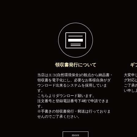
領収書発行について
ギ
当店はエコ(自然環境保全)の観点から納品書・
大変申
領収書を電子化にし、必要なお客様自身がダ
グ対応
ウンロード出来るシステムを採用していま
ご了承
す。
い申し
こちらよりダウンロード願います。
注文番号と登録電話番号下4桁で申請できま
す。
※手書きの領収書発行・郵送は行っておりま
せんのでご了承ください。
more