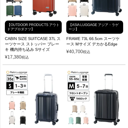
【OUTDOOR PRODUCTS アウト
【ASIA LUGGAGE アジア・ラゲ
ドアプロダクツ】
ージ】
CABIN SIZE SUITCASE 37L ス
FRAME 73L 66.5cm スーツケ
ーツケース ストッパー ブレー
ース Mサイズ デカかるEdge
キ 機内持ち込み Sサイズ
¥
40,700
税込
¥
17,380
税込