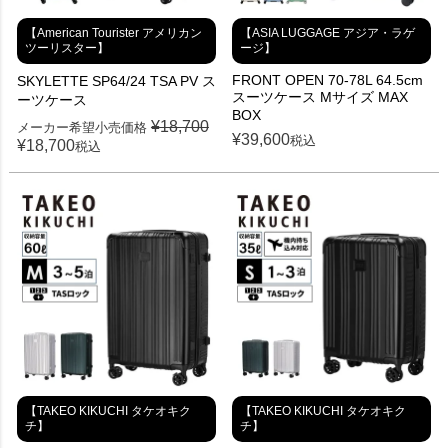
【American Tourister アメリカン
【ASIA LUGGAGE アジア・ラゲ
ツーリスター】
ージ】
FRONT OPEN 70-78L 64.5cm
SKYLETTE SP64/24 TSA PV ス
スーツケース Mサイズ MAX
ーツケース
BOX
¥
18,700
メーカー希望小売価格
¥
39,600
税込
¥
18,700
税込
【TAKEO KIKUCHI タケオキク
【TAKEO KIKUCHI タケオキク
チ】
チ】