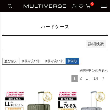
HOME
アイテム別
スーツケース
ハードケース
0
並び順
新着順
価格が安い順
価格が高い順
ハードケース
検索
詳細検索
価格が安い順
価格が高い順
新着順
並び替え
268
件中
1
-
20
件表示
1
2
…
14