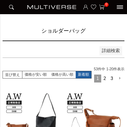
HOME
アイテム別
ビジネスバッグ
ショルダーバッグ
0
並び順
新着順
価格が安い順
価格が高い順
ショルダーバッグ
検索
詳細検索
53
件中
1
-
20
件表示
価格が安い順
価格が高い順
新着順
並び替え
1
2
3