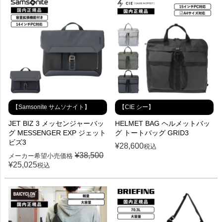
【Samsonite サムソナイト】
【CIE シー】
JET BIZ 3 メッセンジャーバッ
HELMET BAG ヘルメットバッ
グ MESSENGER EXP ジェット
グ トートバッグ GRID3
ビズ3
¥
28,600
税込
¥
38,500
メーカー希望小売価格
¥
25,025
税込