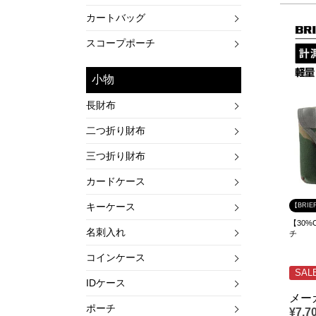
カートバッグ
スコープポーチ
小物
長財布
二つ折り財布
三つ折り財布
カードケース
キーケース
【BRIE
【30%
名刺入れ
チ
コインケース
SAL
IDケース
メー
ポーチ
¥
7,7