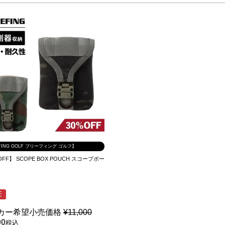
FING GOLF ブリーフィング ゴルフ】
OFF】 SCOPE BOX POUCH スコープポー
E
カー希望小売価格
¥
11,000
00
税込