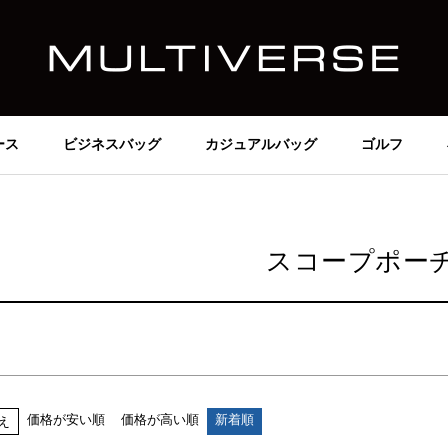
価格
～
在庫なし商品
在庫なし商品を表示しない
ース
ビジネスバッグ
カジュアルバッグ
ゴルフ
商品番号/JANコード
並び順
スコープポー
新着順
価格が安い順
価格が高い順
検索
価格が安い順
価格が高い順
新着順
え