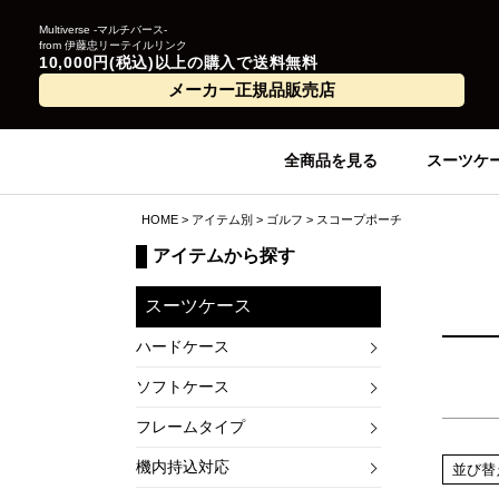
Multiverse -マルチバース-
from 伊藤忠リーテイルリンク
10,000円(税込)以上の購入で送料無料
メーカー正規品販売店
全商品を見る
スーツケ
HOME
アイテム別
ゴルフ
スコープポーチ
アイテムから探す
スーツケース
ハードケース
ソフトケース
フレームタイプ
機内持込対応
並び替