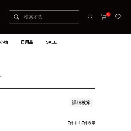
0
小物
日用品
SALE
チ
詳細検索
7
件中
1
-
7
件表示