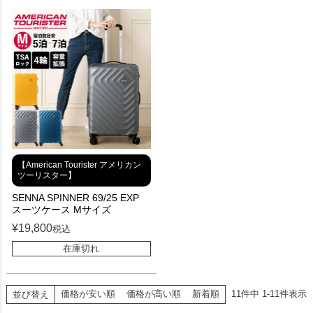
【American Tourister アメリカン
ツーリスター】
SENNA SPINNER 69/25 EXP
スーツケース Mサイズ
¥
19,800
税込
在庫切れ
価格が安い順
価格が高い順
新着順
11
件中
1
-
11
件表示
並び替え