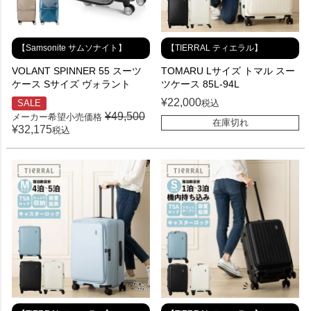
【Samsonite サムソナイト】
【TIERRAL ティエラル】
VOLANT SPINNER 55 スーツ
TOMARU Lサイズ トマル スー
ケース Sサイズ ヴォラント
ツケース 85L-94L
¥
22,000
SALE
税込
¥
49,500
メーカー希望小売価格
在庫切れ
¥
32,175
税込