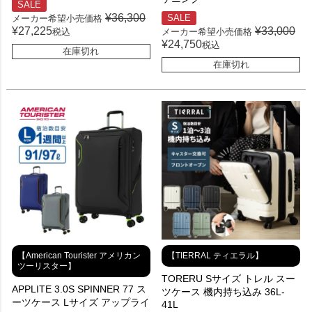
SALE
¥
36,300
SALE
メーカー希望小売価格
¥
27,225
¥
33,000
税込
メーカー希望小売価格
¥
24,750
税込
在庫切れ
在庫切れ
【American Tourister アメリカン
【TIERRAL ティエラル】
ツーリスター】
TORERU Sサイズ トレル スー
APPLITE 3.0S SPINNER 77 ス
ツケース 機内持ち込み 36L-
ーツケース Lサイズ アップライ
41L