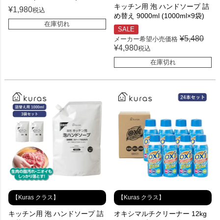
キッチン用 泡 ハンドソープ 詰
¥
1,980
税込
め替え 9000ml (1000ml×9袋)
在庫切れ
SALE
¥
5,480
メーカー希望小売価格
¥
4,980
税込
在庫切れ
【Kuras クラス】
【Kuras クラス】
キッチン用 泡 ハンドソープ 詰
オキシマルチクリーナー 12kg