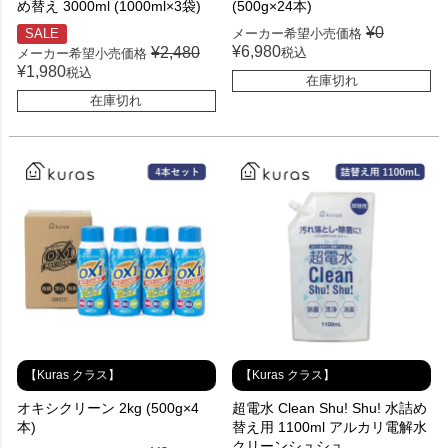
め替え 3000ml (1000ml×3袋)
(500g×24本)
¥
0
SALE
メーカー希望小売価格
¥
6,980
¥
2,480
税込
メーカー希望小売価格
¥
1,980
税込
在庫切れ
在庫切れ
【Kuras クラス】
【Kuras クラス】
オキシクリーン 2kg (500g×4
超電水 Clean Shu! Shu! 水詰め
本)
替え用 1100ml アルカリ電解水
クリーンシュシュ