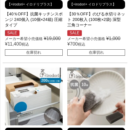
【+irodori+ イロドリプラス】
【+irodori+ イロドリプラス】
【40％OFF】抗菌キッチンスポ
【30％OFF】のびる水切りネッ
ンジ 240個入 (10個×24箱) 圧縮
ト 200枚入 (100枚×2袋) 深型
タイプ
三角コーナー
SALE
SALE
¥
19,000
¥
1,000
メーカー希望小売価格
メーカー希望小売価格
¥
11,400
¥
700
税込
税込
在庫切れ
在庫切れ