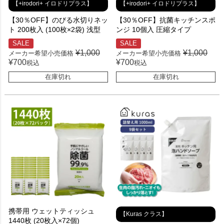
【+irodori+ イロドリプラス】
【+irodori+ イロドリプラス】
【30％OFF】のびる水切りネッ
【30％OFF】抗菌キッチンスポ
ト 200枚入 (100枚×2袋) 浅型
ンジ 10個入 圧縮タイプ
SALE
SALE
¥
1,000
¥
1,000
メーカー希望小売価格
メーカー希望小売価格
¥
700
¥
700
税込
税込
在庫切れ
在庫切れ
携帯用 ウェットティッシュ
【Kuras クラス】
1440枚 (20枚入×72個)