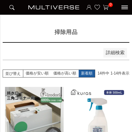
HOME
アイテム別
日用品雑貨
掃除用品
0
並び順
新着順
価格が安い順
価格が高い順
掃除用品
検索
詳細検索
価格が安い順
価格が高い順
新着順
14
件中
1
-
14
件表示
並び替え