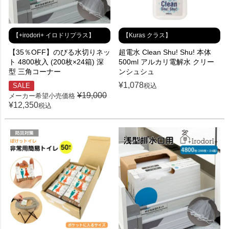
【+irodori+ イロドリプラス】
【Kuras クラス】
【35％OFF】のびる水切りネッ
超電水 Clean Shu! Shu! 本体
ト 4800枚入 (200枚×24箱) 深
500ml アルカリ電解水 クリー
型 三角コーナー
ンシュシュ
¥
1,078
SALE
税込
¥
19,000
メーカー希望小売価格
¥
12,350
税込