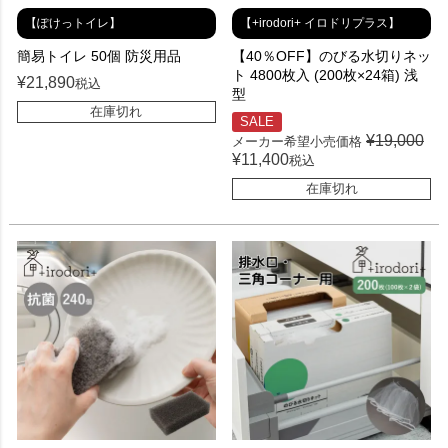
【ぽけっトイレ】
【+irodori+ イロドリプラス】
簡易トイレ 50個 防災用品
【40％OFF】のびる水切りネッ
ト 4800枚入 (200枚×24箱) 浅
¥
21,890
税込
型
在庫切れ
SALE
¥
19,000
メーカー希望小売価格
¥
11,400
税込
在庫切れ