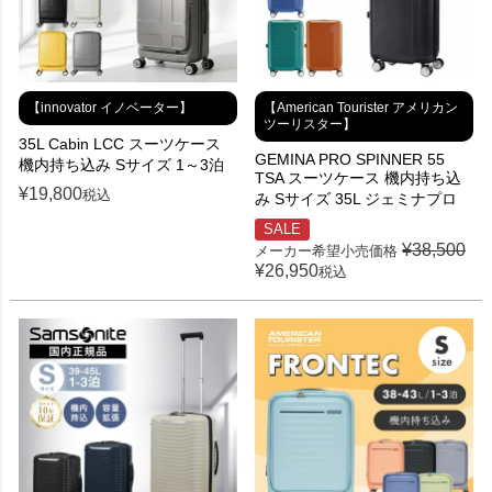
【innovator イノベーター】
【American Tourister アメリカン
ツーリスター】
35L Cabin LCC スーツケース
GEMINA PRO SPINNER 55
機内持ち込み Sサイズ 1～3泊
TSA スーツケース 機内持ち込
¥
19,800
税込
み Sサイズ 35L ジェミナプロ
SALE
¥
38,500
メーカー希望小売価格
¥
26,950
税込