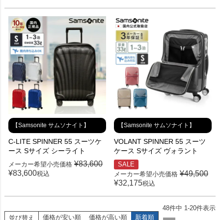
【Samsonite サムソナイト】
【Samsonite サムソナイト】
C-LITE SPINNER 55 スーツケ
VOLANT SPINNER 55 スーツ
ース Sサイズ シーライト
ケース Sサイズ ヴォラント
¥
83,600
メーカー希望小売価格
SALE
¥
83,600
¥
49,500
税込
メーカー希望小売価格
¥
32,175
税込
48
件中
1
-
20
件表示
価格が安い順
価格が高い順
新着順
並び替え