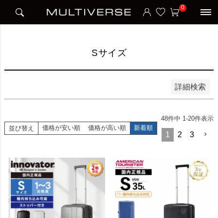
HOME
アイテム別
スーツケース
Sサイズ
0
並び順
新着順
価格が安い順
価格が高い順
Sサイズ
検索
詳細検索
48
件中
1
-
20
件表示
価格が安い順
価格が高い順
新着順
並び替え
1
2
3