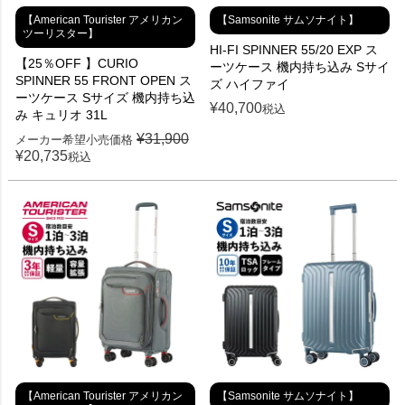
【American Tourister アメリカン
【Samsonite サムソナイト】
ツーリスター】
HI-FI SPINNER 55/20 EXP ス
【25％OFF 】CURIO
ーツケース 機内持ち込み Sサイ
SPINNER 55 FRONT OPEN ス
ズ ハイファイ
ーツケース Sサイズ 機内持ち込
¥
40,700
税込
み キュリオ 31L
¥
31,900
メーカー希望小売価格
¥
20,735
税込
【American Tourister アメリカン
【Samsonite サムソナイト】