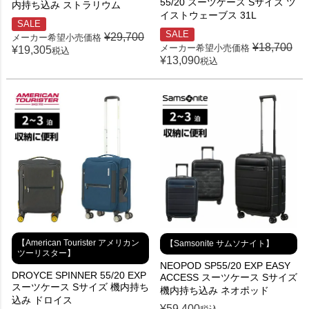
55/20 スーツケース Sサイズ ツ
内持ち込み ストラリウム
イストウェーブス 31L
SALE
SALE
¥
29,700
メーカー希望小売価格
¥
18,700
メーカー希望小売価格
¥
19,305
税込
¥
13,090
税込
【American Tourister アメリカン
【Samsonite サムソナイト】
ツーリスター】
NEOPOD SP55/20 EXP EASY
DROYCE SPINNER 55/20 EXP
ACCESS スーツケース Sサイズ
スーツケース Sサイズ 機内持ち
機内持ち込み ネオポッド
込み ドロイス
¥
59,400