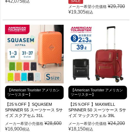
¥
42,075
SALE
税込
¥
29,700
メーカー希望小売価格
¥
19,305
税込
【American Tourister アメリカン
【American Tourister アメリカン
ツーリスター】
ツーリスター】
【25％OFF 】MAXWELL
【25％OFF 】SQUASEM
SPINNER 50 スーツケース Sサ
SPINNER 55 スーツケース Sサ
イズ マックスウェル 39L
イズ スクアセム 31L
¥
24,200
¥
28,600
メーカー希望小売価格
メーカー希望小売価格
¥
18,150
¥
16,900
税込
税込