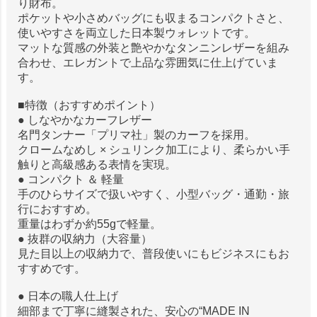
り財布。
ポケットや小さめバッグにも収まるコンパクトさと、
使いやすさを両立した日本製ウォレットです。
マットな質感の外装と艶やかなタンニンレザーを組み
合わせ、エレガントで上品な雰囲気に仕上げていま
す。
■特徴（おすすめポイント）
● しなやかなカーフレザー
名門タンナー「プリマ社」製のカーフを採用。
クロームなめし × シュリンク加工により、柔らかい手
触りと高級感ある表情を実現。
● コンパクト ＆ 軽量
手のひらサイズで扱いやすく、小型バッグ・通勤・旅
行におすすめ。
重量はわずか約55gで軽量。
● 抜群の収納力（大容量）
見た目以上の収納力で、普段使いにもビジネスにもお
すすめです。
● 日本の職人仕上げ
細部まで丁寧に縫製された、安心の“MADE IN