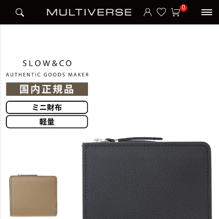
HOME
バッグ・小物・ブランド雑貨
財布・ケース
メンズ財布
0
BOUBLE-WING WALLET 財布 二つ折り ミニ財布