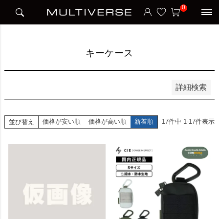
HOME
アイテム別
小物
キーケース
0
並び順
新着順
価格が安い順
価格が高い順
キーケース
検索
詳細検索
価格が安い順
価格が高い順
新着順
17
件中
1
-
17
件表示
並び替え