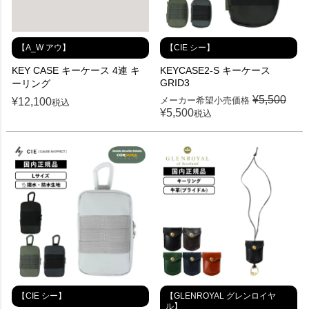
【A_W アウ】
【CIE シー】
KEY CASE キーケース 4連 キ
KEYCASE2-S キーケース
GRID3
ーリング
¥
5,500
メーカー希望小売価格
¥
12,100
税込
¥
5,500
税込
【CIE シー】
【GLENROYAL グレンロイヤ
ル】