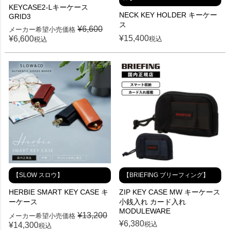
KEYCASE2-Lキーケース
NECK KEY HOLDER キーケー
GRID3
ス
¥
6,600
メーカー希望小売価格
¥
15,400
¥
6,600
税込
税込
【SLOW スロウ】
【BRIEFING ブリーフィング】
HERBIE SMART KEY CASE キ
ZIP KEY CASE MW キーケース
ーケース
小銭入れ カード入れ
MODULEWARE
¥
13,200
メーカー希望小売価格
¥
6,380
税込
¥
14,300
税込