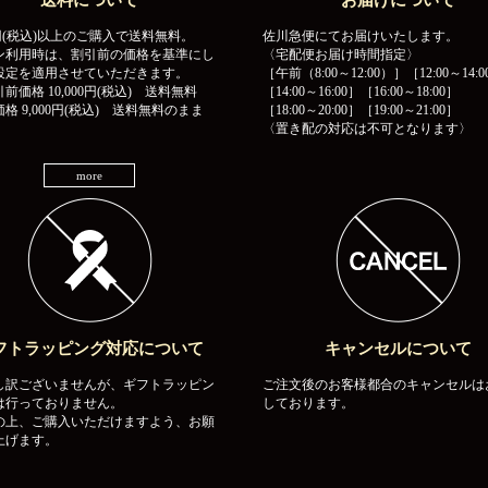
送料について
お届けについて
00円(税込)以上のご購入で送料無料。
佐川急便にてお届けいたします。
ン利用時は、割引前の価格を基準にし
〈宅配便お届け時間指定〉
設定を適用させていただきます。
［午前（8:00～12:00）］［12:00～14:0
前価格 10,000円(税込) 送料無料
［14:00～16:00］［16:00～18:00］
格 9,000円(税込) 送料無料のまま
［18:00～20:00］［19:00～21:00］
〈置き配の対応は不可となります〉
more
フトラッピング対応について
キャンセルについて
し訳ございませんが、ギフトラッピン
ご注文後のお客様都合のキャンセルは
は行っておりません。
しております。
の上、ご購入いただけますよう、お願
上げます。