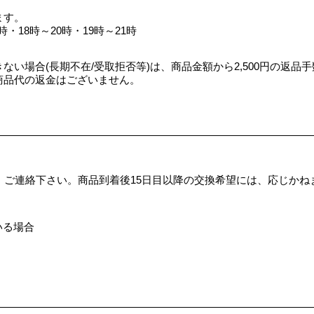
ます。
時・18時～20時・19時～21時
い場合(長期不在/受取拒否等)は、商品金額から2,500円の返品
商品代の返金はございません。
。
、ご連絡下さい。商品到着後15日目以降の交換希望には、応じかね
いる場合