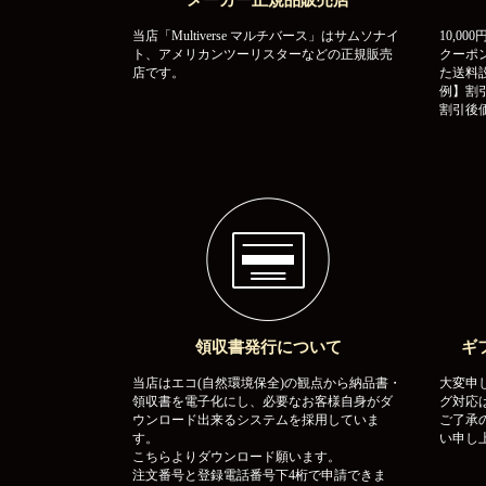
メーカー正規品販売店
当店「Multiverse マルチバース」はサムソナイ
10,0
ト、アメリカンツーリスターなどの正規販売
クーポ
店です。
た送料
例】割引
割引後価
領収書発行について
ギ
当店はエコ(自然環境保全)の観点から納品書・
大変申
領収書を電子化にし、必要なお客様自身がダ
グ対応
ウンロード出来るシステムを採用していま
ご了承
す。
い申し
こちらよりダウンロード願います。
注文番号と登録電話番号下4桁で申請できま