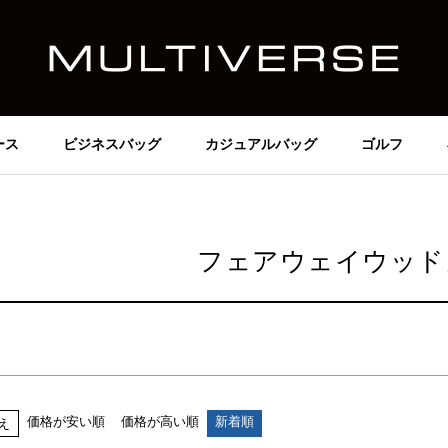
価格
～
在庫なし商品
在庫なし商品を表示しない
ース
ビジネスバッグ
カジュアルバッグ
ゴルフ
商品番号/JANコード
並び順
フェアウェイウッド
新着順
価格が安い順
価格が高い順
検索
価格が安い順
価格が高い順
新着順
え