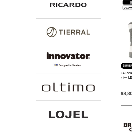
【BRIE
FAIR
バー LE
¥
8,8