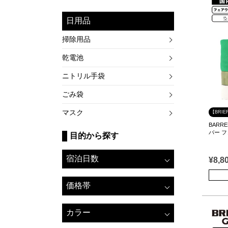
日用品
掃除用品
乾電池
ニトリル手袋
ごみ袋
マスク
【BRIE
BARRE
バー 
目的から探す
宿泊日数
¥
8,8
価格帯
カラー