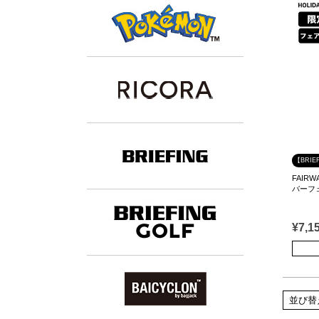
【BRIE
FAIRW
バーフェ
¥
7,1
並び替