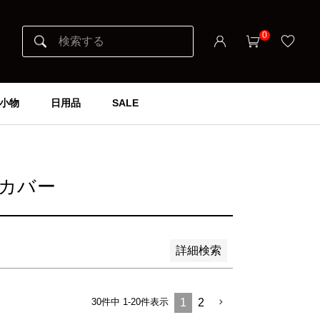
0
小物
日用品
SALE
カバー
詳細検索
30
件中
1
-
20
件表示
1
2