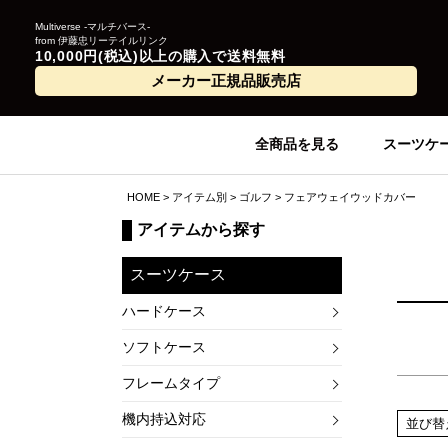
Multiverse -マルチバース-
from 伊藤忠リーテイルリンク
10,000円(税込)以上の購入で送料無料
メーカー正規品販売店
全商品を見る
スーツケ
HOME
アイテム別
ゴルフ
フェアウェイウッドカバー
アイテムから探す
スーツケース
ハードケース
ソフトケース
フレームタイプ
機内持込対応
並び替