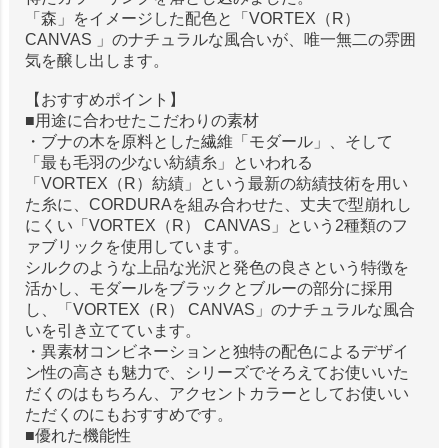
「森」をイメージした配色と「VORTEX（R）
CANVAS 」のナチュラルな風合いが、唯一無二の雰囲
気を醸し出します。
【おすすめポイント】
■用途に合わせたこだわりの素材
・ブナの木を原料とした繊維「モダール」、そして
「最も毛羽の少ない紡績糸」といわれる
「VORTEX（R）紡績」という最新の紡績技術を用い
た糸に、CORDURAを組み合わせた、丈夫で型崩れし
にくい「VORTEX（R） CANVAS」という2種類のフ
ァブリックを使用しています。
シルクのような上品な光沢と発色の良さという特徴を
活かし、モダールをブラックとブルーの部分に採用
し、「VORTEX（R） CANVAS」のナチュラルな風合
いを引き立てています。
・異素材コンビネーションと独特の配色によるデザイ
ン性の高さも魅力で、シリーズでそろえてお使いいた
だくのはもちろん、アクセントカラーとしてお使いい
ただくのにもおすすめです。
■優れた機能性