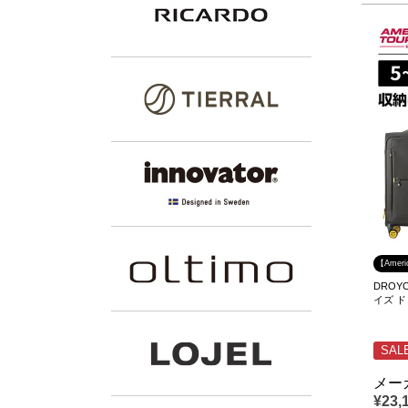
【Amer
DROYC
イズ 
SAL
メー
¥
23,