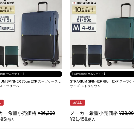
onite サムソナイト】
【Samsonite サムソナイト】
IUM SPINNER 76cm EXP スーツケース L
STRARIUM SPINNER 69cm EXP スーツ
 ストラリウム
サイズ ストラリウム
E
SALE
カー希望小売価格
¥
36,300
メーカー希望小売価格
¥
33,0
595
¥
21,450
税込
税込