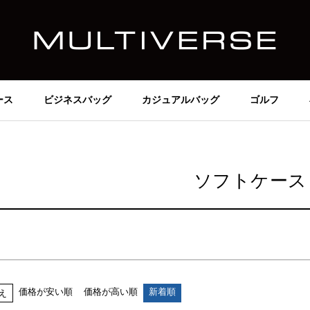
価格
～
在庫なし商品
在庫なし商品を表示しない
ース
ビジネスバッグ
カジュアルバッグ
ゴルフ
商品番号/JANコード
並び順
ソフトケース
新着順
価格が安い順
価格が高い順
検索
価格が安い順
価格が高い順
新着順
え