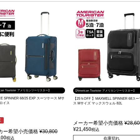
ican Tourister アメリカンツーリスター】
【American Tourister アメリカンツーリスター】
E SPINNER 68/25 EXP スーツケース Mサ
【25％OFF 】MAXWELL SPINNER 68ス
ドロイス
ス Mサイズ マックスウェル 82L
E
メーカー希望小売価格
¥
28,6
¥
21,450
税込
カー希望小売価格
¥
30,800
100
税込
在庫切れ