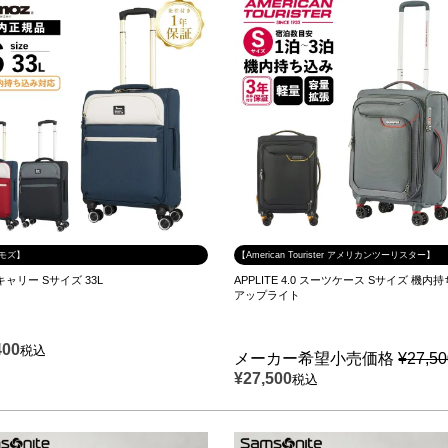
 モズ】
【American Tourister アメリカンツーリスター】
ャリー Sサイズ 33L
APPLITE 4.0 スーツケース Sサイズ 機内
アップライト
400
税込
メーカー希望小売価格
¥
27,5
¥
27,500
税込