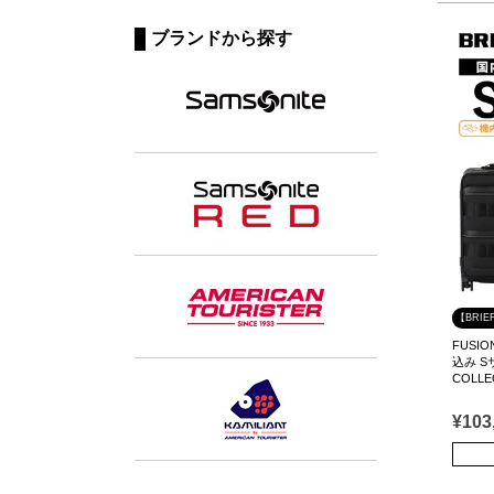
ブランドから探す
【BRI
FUSI
込み S
COLLE
¥
103