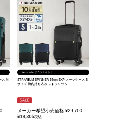
【Samsonite サムソナイト】
ケース M
STRARIUM SPINNER 55cm EXP スーツケース S
サイズ 機内持ち込み ストラリウム
SALE
00
メーカー希望小売価格
¥
29,700
¥
19,305
税込