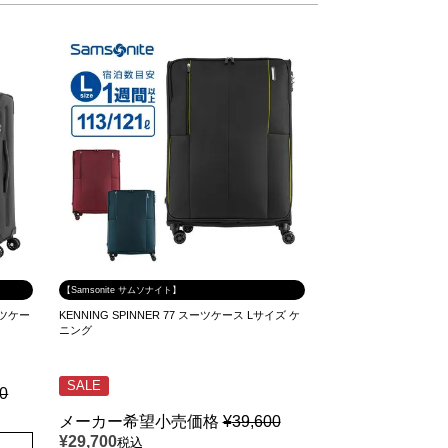
【Samsonite サムソナイト】
ーツケー
KENNING SPINNER 77 スーツケース Lサイズ ケ
ニング
SALE
00
メーカー希望小売価格
¥
39,600
¥
29,700
税込