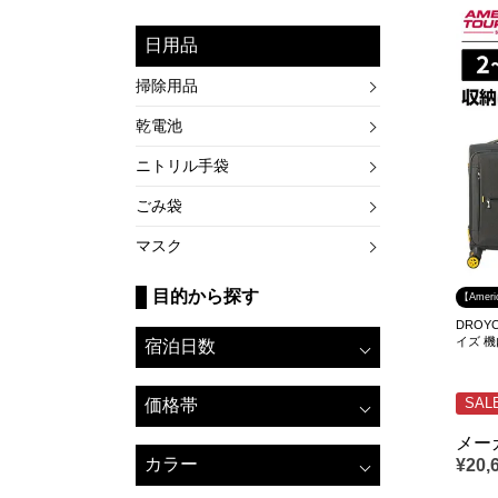
日用品
掃除用品
乾電池
ニトリル手袋
ごみ袋
マスク
目的から探す
【Amer
DROYC
イズ 
宿泊日数
SAL
価格帯
メー
カラー
¥
20,