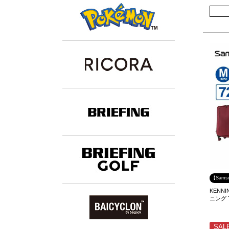
【Sams
KENN
ニング 
SAL