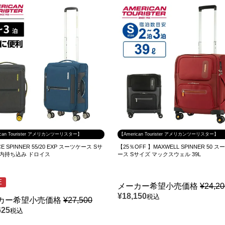
ican Tourister アメリカンツーリスター】
【American Tourister アメリカンツーリスター】
E SPINNER 55/20 EXP スーツケース Sサ
【25％OFF 】MAXWELL SPINNER 50 
機内持ち込み ドロイス
ース Sサイズ マックスウェル 39L
E
メーカー希望小売価格
¥
24,2
¥
18,150
税込
カー希望小売価格
¥
27,500
625
税込