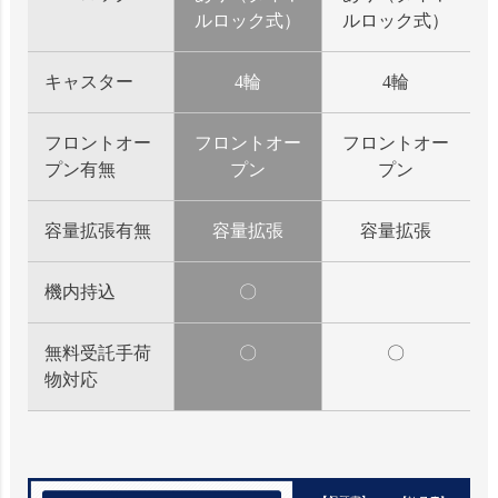
ルロック式）
ルロック式）
キャスター
4輪
4輪
フロントオー
フロントオー
フロントオー
プン有無
プン
プン
容量拡張有無
容量拡張
容量拡張
機内持込
〇
無料受託手荷
〇
〇
物対応