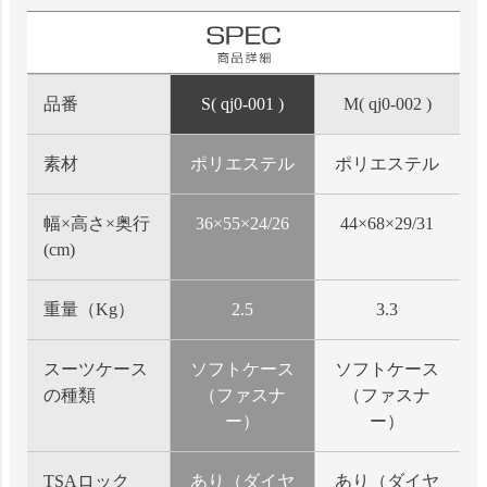
品番
S( qj0-001 )
M( qj0-002 )
素材
ポリエステル
ポリエステル
幅×高さ×奥行
36×55×24/26
44×68×29/31
(cm)
重量（Kg）
2.5
3.3
スーツケース
ソフトケース
ソフトケース
の種類
（ファスナ
（ファスナ
ー）
ー）
TSAロック
あり（ダイヤ
あり（ダイヤ