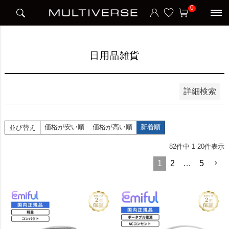
HOME
アイテム別
日用品雑貨
0
並び順
新着順
価格が安い順
価格が高い順
日用品雑貨
検索
詳細検索
価格が安い順
価格が高い順
新着順
並び替え
82
件中
1
-
20
件表示
1
2
…
5