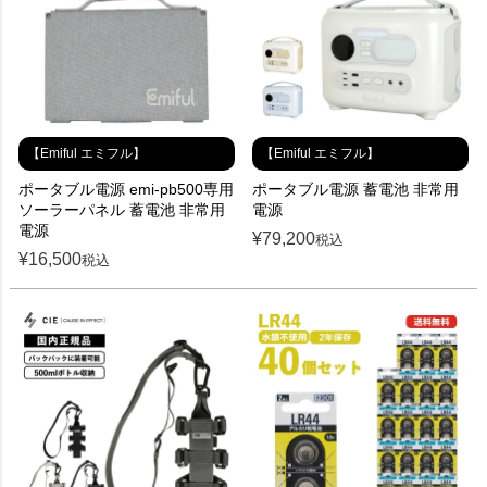
【Emiful エミフル】
【Emiful エミフル】
ポータブル電源 emi-pb500専用
ポータブル電源 蓄電池 非常用
ソーラーパネル 蓄電池 非常用
電源
電源
¥
79,200
税込
¥
16,500
税込