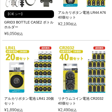
アルカリボタン電池 LR44 A76
【CIE シー】
40個セット
GRID3 BOTTLE CASE2 ボトル
¥
2,190
税込
ホルダー
¥
6,050
税込
アルカリボタン電池 LR41 20個
リチウムコイン電池 CR2032
セット
40個セット
¥
1,890
¥
2,490
税込
税込