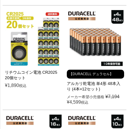
リチウムコイン電池 CR2025
【DURACELL デュラセル】
20個セット
アルカリ乾電池 単4形 48本入
¥
1,890
税込
り (4本×12セット)
¥
7,194
メーカー希望小売価格
¥
4,599
税込