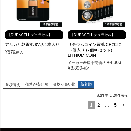
【DURACELL デュラセル】
【DURACELL デュラセル】
アルカリ乾電池 9V形 1本入り
リチウムコイン電池 CR2032
12個入り (2個×6セット)
¥
679
税込
LITHIUM COIN
¥
4,303
メーカー希望小売価格
¥
3,899
税込
価格が安い順
価格が高い順
新着順
並び替え
82
件中
1
-
20
件表示
1
2
…
5