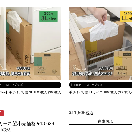
dori+ イロドリプラス】
【+irodori+ イロドリプラス】
OFF】手さげポリ袋 3L 1800枚入 (300枚入
手さげポリ袋 LLサイズ 1800枚入 (300枚入×
¥
11,506
E
税込
在庫切れ
カー希望小売価格
¥
13,629
15
税込