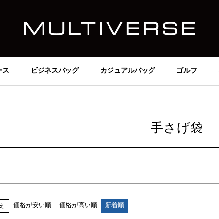
価格
～
在庫なし商品
在庫なし商品を表示しない
ース
ビジネスバッグ
カジュアルバッグ
ゴルフ
商品番号/JANコード
並び順
手さげ袋
新着順
価格が安い順
価格が高い順
検索
価格が安い順
価格が高い順
新着順
え