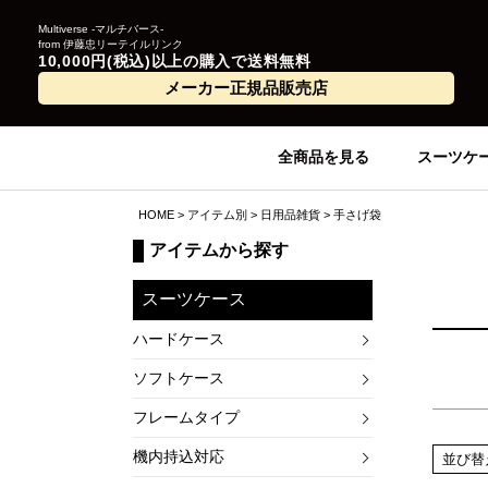
Multiverse -マルチバース-
from 伊藤忠リーテイルリンク
10,000円(税込)以上の購入で送料無料
メーカー正規品販売店
全商品を見る
スーツケ
HOME
アイテム別
日用品雑貨
手さげ袋
アイテムから探す
スーツケース
ハードケース
ソフトケース
フレームタイプ
機内持込対応
並び替