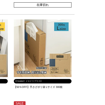
在庫切れ
【+irodori+ イロドリプラス】
枚
【50％OFF】手さげポリ袋 Lサイズ 300枚
SALE