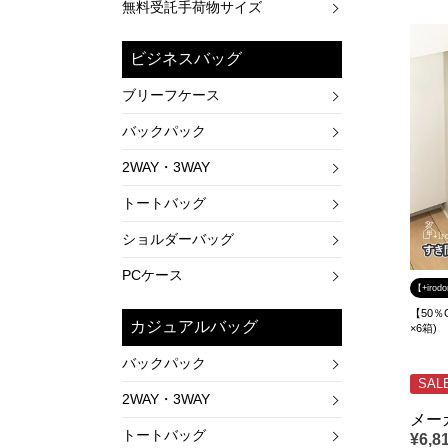
無料受託手荷物サイズ
ビジネスバッグ
ブリーフケース
バックパック
2WAY・3WAY
トートバッグ
ショルダーバッグ
PCケース
【+iro
【50％
カジュアルバッグ
×6箱)
バックパック
SAL
2WAY・3WAY
メー
トートバッグ
¥
6,8