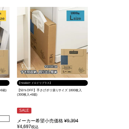
【+irodori+ イロドリプラス】
6箱)
【50％OFF】手さげポリ袋 Lサイズ 1800枚入
(300枚入×6箱)
SALE
メーカー希望小売価格
¥
9,394
¥
4,697
税込