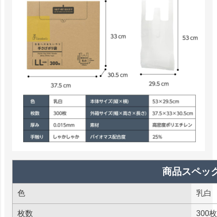
商品スペッ
色
乳白
枚数
300枚