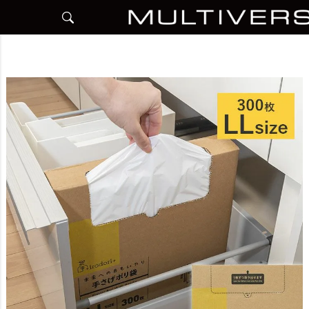
HOME
アイテム別
日用品雑貨
手さげ袋
【50％OFF】手さげポリ袋 LLサイズ 300枚