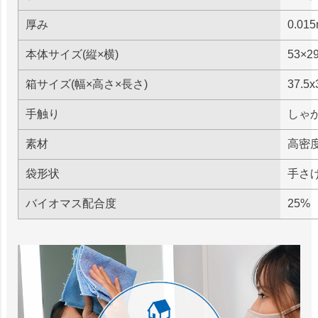
厚み
0.01
本体サイズ(縦×横)
53×2
箱サイズ(幅×高さ×長さ)
37.5x
手触り
しゃ
素材
高密
袋形状
手さ
バイオマス配合度
25%