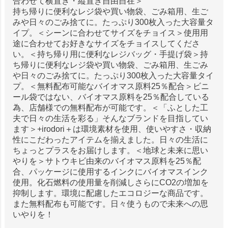
合わせて横置き・縦置き自由自在＞
持ち帰りに便利なレジ袋や買い物袋、ごみ箱用、生ご
みや日々のごみ捨てに。たっぷり300枚入った大容量タ
イプ。＜シーンに合わせてサイズをチョイス＞使用用
途に合わせてお好きなサイズをチョイスしてくださ
い。＜持ち帰り用に便利なレジバッグ・手提げ袋＞持
ち帰りに便利なレジ袋や買い物袋、ごみ箱用、生ごみ
や日々のごみ捨てに。たっぷり300枚入った大容量タイ
プ。＜無料配布可能なバイオマス原料25％配合＞ビニ
ール袋ではない、バイオマス原料を25％配合している
為、店舗様での無料配布が可能です。＜「ふとした工
夫で日々の生活を彩る」そんなブランドを目指してい
ます＞+irodori＋は環境素材を使用、使いやすさ・収納
性にこだわったアイテムを揃えました。日々の生活に
ちょっとプラスをお届けします。＜地球と未来に思い
やりを＞サトウキビ由来のバイオマス原料を25％配
合、パッケージに使用するインクにバイオマスインク
使用。化石燃料の使用量を削減しさらにCO2の増加を
抑制します。環境に配慮したエコロジーな商品です。
また無料配布も可能です。日々使うもので未来への思
いやりを！