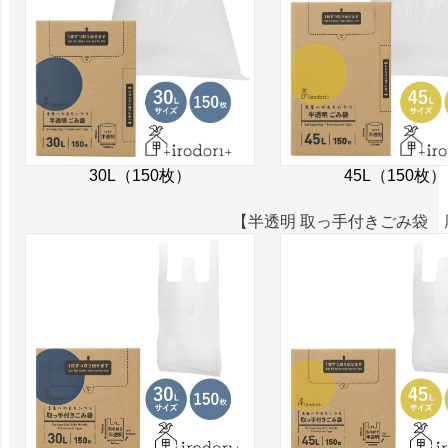
30L（150枚）
45L（150枚）
【半透明 取っ手付きごみ袋 厚