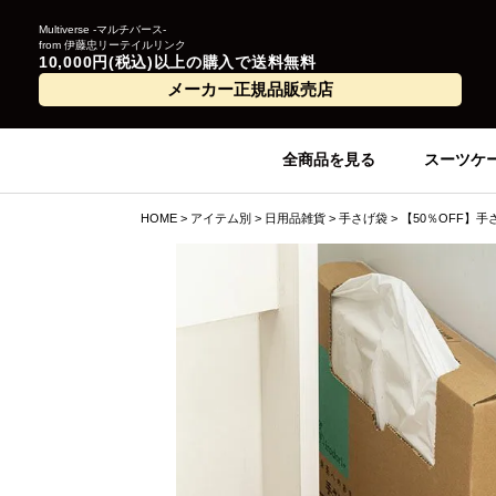
Multiverse -マルチバース-
from 伊藤忠リーテイルリンク
10,000円(税込)以上の購入で送料無料
メーカー正規品販売店
全商品を見る
スーツケ
HOME
アイテム別
日用品雑貨
手さげ袋
【50％OFF】手さ