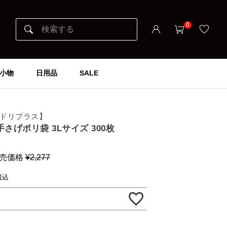
0
小物
日用品
SALE
 イロドリプラス】
手さげポリ袋 3Lサイズ 300枚
売価格
¥
2,277
税込