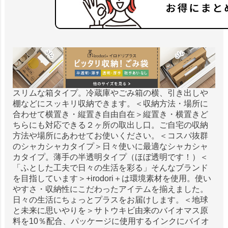
スリムな箱タイプ。冷蔵庫やごみ箱の横、引き出しや
棚などにスッキリ収納できます。＜収納方法・場所に
合わせて横置き・縦置き自由自在＞縦置き・横置きど
ちらにも対応できる２ヶ所の取出し口。ご自宅の収納
方法や場所にあわせてお使いください。＜コスパ抜群
のシャカシャカタイプ＞日々使いに最適なシャカシャ
カタイプ。薄手の半透明タイプ（ほぼ透明です！）＜
「ふとした工夫で日々の生活を彩る」そんなブランド
を目指しています＞+irodori＋は環境素材を使用。使い
やすさ・収納性にこだわったアイテムを揃えました。
日々の生活にちょっとプラスをお届けします。＜地球
と未来に思いやりを＞サトウキビ由来のバイオマス原
料を10％配合、パッケージに使用するインクにバイオ