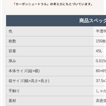
商品スペッ
色
半透
枚数
150枚
容量
45L
厚み
0.01
本体サイズ(縦×横)
80×6
箱サイズ(幅×高さ×長さ)
37.5x
手触り
しゃ
素材
高密