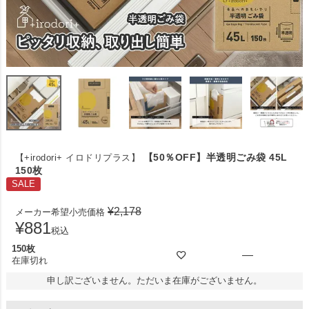
【50％OFF】半透明ごみ袋 45L
【+irodori+ イロドリプラス】
150枚
SALE
¥
2,178
メーカー希望小売価格
¥
881
税込
150枚
—
在庫切れ
申し訳ございません。ただいま在庫がございません。