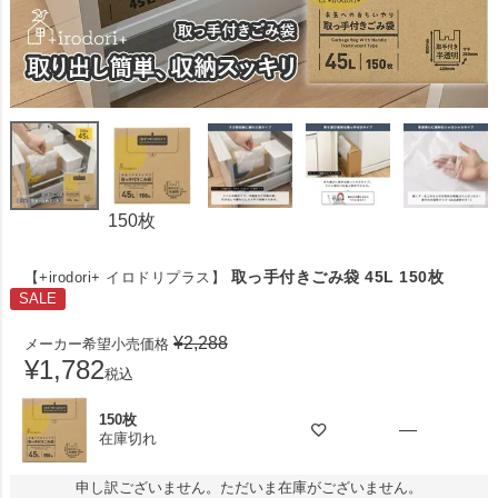
150枚
取っ手付きごみ袋 45L 150枚
【+irodori+ イロドリプラス】
SALE
¥
2,288
メーカー希望小売価格
¥
1,782
税込
150枚
—
在庫切れ
申し訳ございません。ただいま在庫がございません。