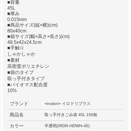
■容量
45L
■厚み
0.015mm
■商品サイズ(縦×横)(cm)
80x40cm
■箱サイズ(幅×高さ×長さ)(cm)
48.5x42x24.5cm
■手触り
しゃかしゃか
■素材
高密度ポリエチレン
■袋のタイプ
取っ手付きタイプ
■バイオマス配合度
10%
ブランド
+irodori+ イロドリプラス
商品名
取っ手付きごみ袋 45L 150枚
カラー
半透明(IRDR-HDWH-45)