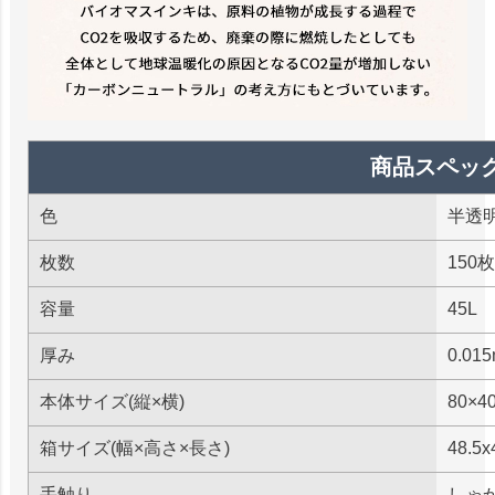
商品スペッ
色
半透
枚数
150枚
容量
45L
厚み
0.01
本体サイズ(縦×横)
80×4
箱サイズ(幅×高さ×長さ)
48.5x
手触り
しゃ