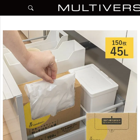
HOME
アイテム別
日用品雑貨
ごみ袋
取っ手付きごみ袋 45L 150枚