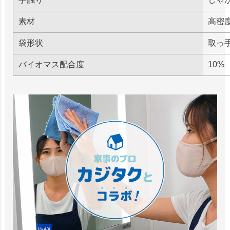
素材
高密
袋形状
取っ
バイオマス配合度
10%