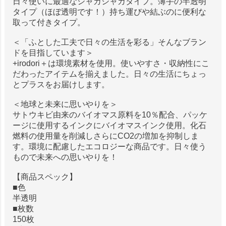
日々使いに最適なシャカシャカタイプ。薄手の半透明
タイプ（ほぼ透明です！）持ち運びや結ぶのに便利な
取って付きタイプ。
＜「ふとした工夫で日々の生活を彩る」そんなブラン
ドを目指しています＞
+irodori＋は環境素材を使用。使いやすさ・収納性にこ
だわったアイテムを揃えました。日々の生活にちょっ
とプラスをお届けします。
＜地球と未来に思いやりを＞
サトウキビ由来のバイオマス原料を10％配合、パッケ
ージに使用するインクにバイオマスインク使用。化石
燃料の使用量を削減しさらにCO2の増加を抑制しま
す。環境に配慮したエコロジーな商品です。日々使う
もので未来への思いやりを！
【商品スペック】
■色
半透明
■枚数
150枚