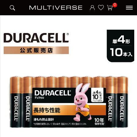
HOME
ブランド
デュラセル DURACELL
アルカリ乾電池 単4形 10本入り
0