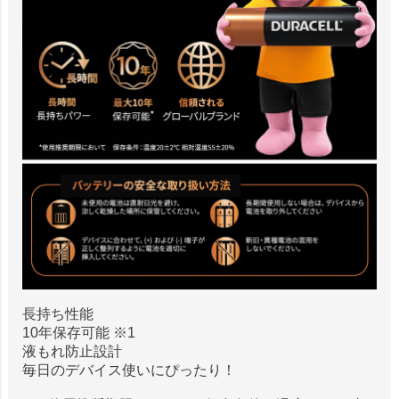
長持ち性能
10年保存可能 ※1
液もれ防止設計
毎日のデバイス使いにぴったり！