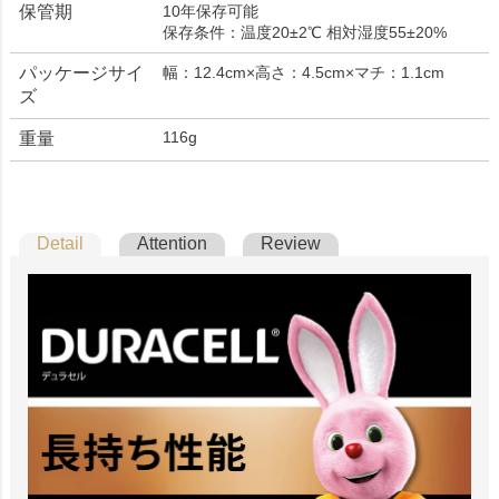
保管期
10年保存可能
保存条件：温度20±2℃ 相対湿度55±20%
パッケージサイ
幅：12.4cm×高さ：4.5cm×マチ：1.1cm
ズ
116g
重量
Detail
Attention
Review