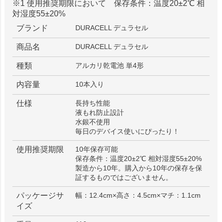
※1 使用推奨期限において 保存条件：温度20±2℃ 相
対湿度55±20%
ブランド
DURACELL デュラセル
商品名
DURACELL デュラセル
種類
アルカリ乾電池 単4形
内容量
10本入り
仕様
長持ち性能
液もれ防止設計
水銀不使用
毎日のデバイス使いにぴったり！
使用推奨期限
10年保存可能
保存条件：温度20±2℃ 相対湿度55±20%
製造から10年。購入から10年の保存を保
証するものではございません。
パッケージサ
幅：12.4cm×高さ：4.5cm×マチ：1.1cm
イズ