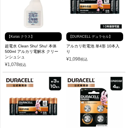
【Kuras クラス】
【DURACELL デュラセル】
超電水 Clean Shu! Shu! 本体
アルカリ乾電池 単4形 10本入
500ml アルカリ電解水 クリー
り
ンシュシュ
¥
1,098
税込
¥
1,078
税込