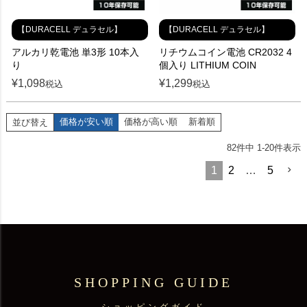
【DURACELL デュラセル】
【DURACELL デュラセル】
アルカリ乾電池 単3形 10本入
リチウムコイン電池 CR2032 4
り
個入り LITHIUM COIN
¥
1,098
¥
1,299
税込
税込
価格が安い順
価格が高い順
新着順
並び替え
82
件中
1
-
20
件表示
1
2
…
5
SHOPPING GUIDE