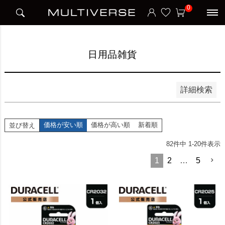
HOME
アイテム別
日用品雑貨
0
並び順
新着順
価格が安い順
価格が高い順
日用品雑貨
検索
詳細検索
価格が安い順
価格が高い順
新着順
並び替え
82
件中
1
-
20
件表示
1
2
…
5