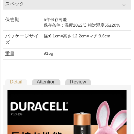
スペック
保管期
5年保存可能
保存条件：温度20±2℃ 相対湿度55±20%
パッケージサイ
幅:6.1cm×高さ:12.2cm×マチ:9.6cm
ズ
915g
重量
Detail
Attention
Review