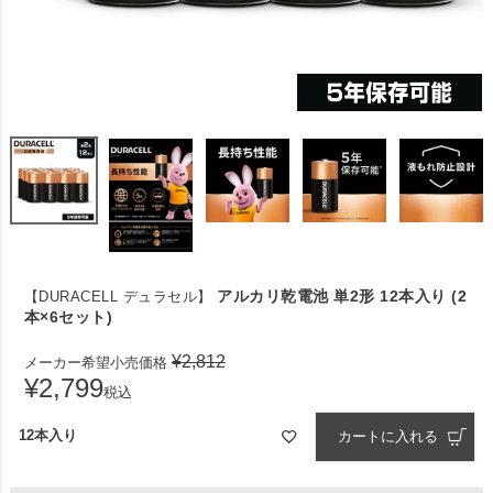
アルカリ乾電池 単2形 12本入り (2
【DURACELL デュラセル】
本×6セット)
¥
2,812
メーカー希望小売価格
¥
2,799
税込
12本入り
カートに入れる