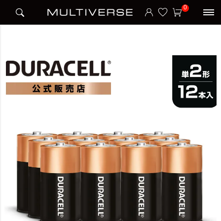
HOME
ブランド
デュラセル DURACELL
0
アルカリ乾電池 単2形 12本入り (2本×6セット)