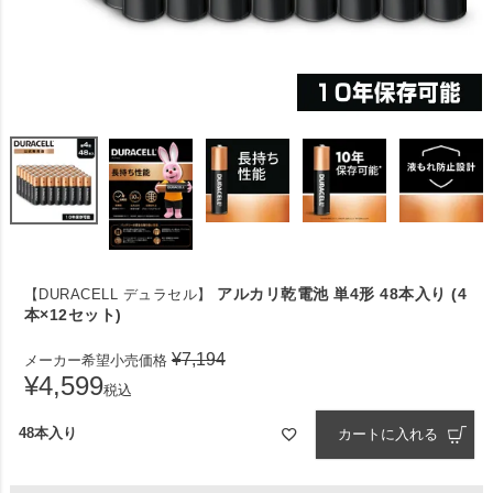
アルカリ乾電池 単4形 48本入り (4
【DURACELL デュラセル】
本×12セット)
¥
7,194
メーカー希望小売価格
¥
4,599
税込
48本入り
カートに入れる