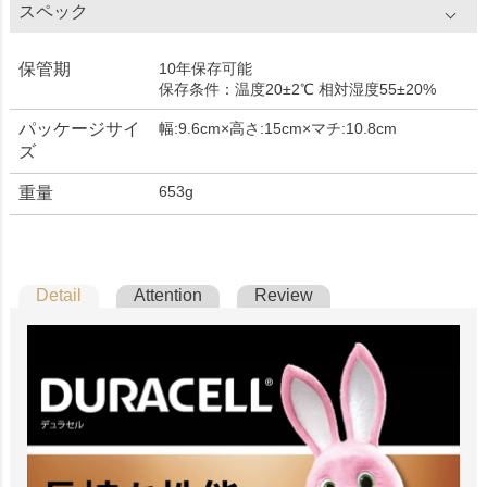
スペック
保管期
10年保存可能
保存条件：温度20±2℃ 相対湿度55±20%
パッケージサイ
幅:9.6cm×高さ:15cm×マチ:10.8cm
ズ
653g
重量
Detail
Attention
Review