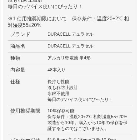
毎日のデバイス使いにぴったり！
※1 使用推奨期限において 保存条件：温度20±2℃ 相
対湿度55±20%
ブランド
DURACELL デュラセル
商品名
DURACELL デュラセル
種類
アルカリ乾電池 単4形
内容量
48本入り
仕様
長持ち性能
液もれ防止設計
水銀不使用
毎日のデバイス使いにぴったり！
使用推奨期限
10年保存可能
保存条件：温度20±2℃ 相対湿度55±20%
製造から10年。購入から10年の保存を保
証するものではございません。
パッケージサ
幅:9.6cm×高さ:15cm×マチ:10.8cm