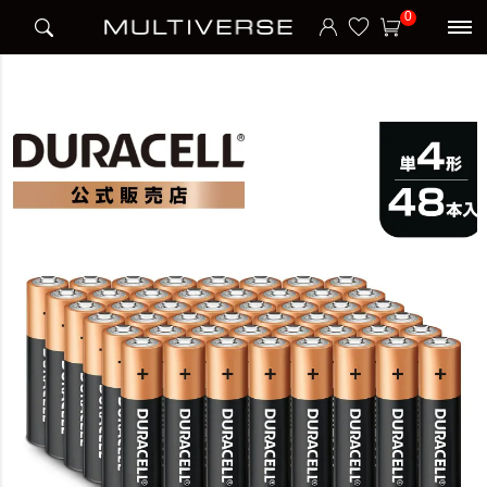
HOME
ブランド
デュラセル DURACELL
0
アルカリ乾電池 単4形 48本入り (4本×12セット)