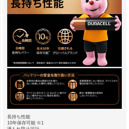
長持ち性能
10年保存可能 ※1
液もれ防止設計