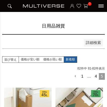
HOME
アイテム別
日用品雑貨
0
並び順
新着順
価格が安い順
価格が高い順
日用品雑貨
検索
詳細検索
価格が安い順
価格が高い順
新着順
並び替え
82
件中
81
-
82
件表示
1
…
4
5