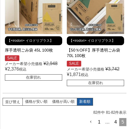
【+irodori+ イロドリプラス】
【+irodori+ イロドリプラス】
厚手透明ごみ袋 45L 100枚
【50％OFF】厚手透明ごみ袋
70L 100枚
SALE
¥
2,948
SALE
メーカー希望小売価格
¥
2,376
¥
3,742
税込
メーカー希望小売価格
¥
1,871
税込
在庫切れ
在庫切れ
価格が安い順
価格が高い順
新着順
並び替え
82
件中
81
-
82
件表示
1
…
4
5