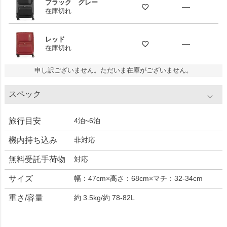
ブラック グレー
—
在庫切れ
レッド
—
在庫切れ
申し訳ございません。ただいま在庫がございません。
スペック
旅行目安
4泊~6泊
機内持ち込み
非対応
無料受託手荷物
対応
サイズ
幅：47cm×高さ：68cm×マチ：32-34cm
重さ/容量
約 3.5kg/約 78-82L