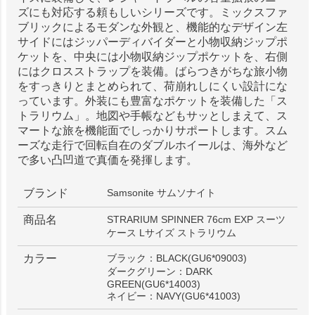
ズにも対応する頼もしいシリーズです。ミックスファ
ブリックによるモダンな外観と、機能的なデザイン左
サイドにはジッパーディバイダーと小物収納ジップポ
ケットを、中央には小物収納ジップポケットを、右側
にはクロスストラップを装備。ばらつきがちな旅小物
をすっきりとまとめられて、荷崩れしにくい設計にな
っています。外装にも豊富なポケットを装備した「ス
トラリウム」。地図や手帳などもサッとしまえて、ス
マートな旅を機能面でしっかりサポートします。スム
ーズな走行で回転自在のダブルホイールは、海外など
で多い凸凹道で真価を発揮します。
ブランド
Samsonite サムソナイト
商品名
STRARIUM SPINNER 76cm EXP スーツ
ケース Lサイズ ストラリウム
カラー
ブラック：BLACK(GU6*09003)
ダークグリーン：DARK
GREEN(GU6*14003)
ネイビー：NAVY(GU6*41003)