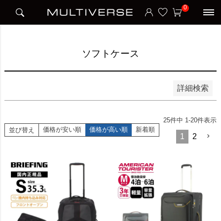
HOME
アイテム別
スーツケース
ソフトケース
0
並び順
新着順
価格が安い順
価格が高い順
ソフトケース
検索
詳細検索
25
件中
1
-
20
件表示
価格が安い順
価格が高い順
新着順
並び替え
1
2