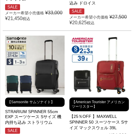
込み ドロイス
SALE
SALE
¥
33,000
メーカー希望小売価格
¥
27,500
メーカー希望小売価格
¥
21,450
税込
¥
20,625
税込
【American Tourister アメリカン
【Samsonite サムソナイト】
ツーリスター】
STRARIUM SPINNER 55cm
【25％OFF 】MAXWELL
EXP スーツケース Sサイズ 機
SPINNER 50 スーツケース Sサ
内持ち込み ストラリウム
イズ マックスウェル 39L
SALE