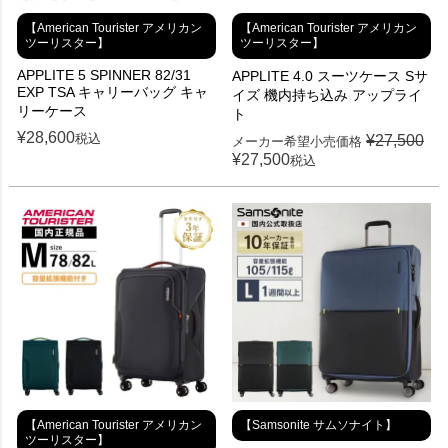
【American Tourister アメリカン
【American Tourister アメリカン
ツーリスター】
ツーリスター】
APPLITE 5 SPINNER 82/31
APPLITE 4.0 スーツケース Sサ
EXP TSA キャリーバッグ キャ
イズ 機内持ち込み アップライ
リーケース
ト
¥
28,600
税込
¥
27,500
メーカー希望小売価格
¥
27,500
税込
【American Tourister アメリカン
【Samsonite サムソナイト】
ツーリスター】