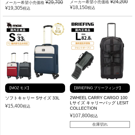
¥
24,200
メーカー希望小売価格
¥
29,700
メーカー希望小売価格
¥
18,150
税込
¥
19,305
税込
【MOZ モズ】
【BRIEFING ブリーフィング】
2WHEEL CARRY CARGO 100
ソフトキャリー Sサイズ 33L
Lサイズ キャリーバッグ LESIT
¥
15,400
税込
COLLECTION
¥
107,800
税込
在庫切れ