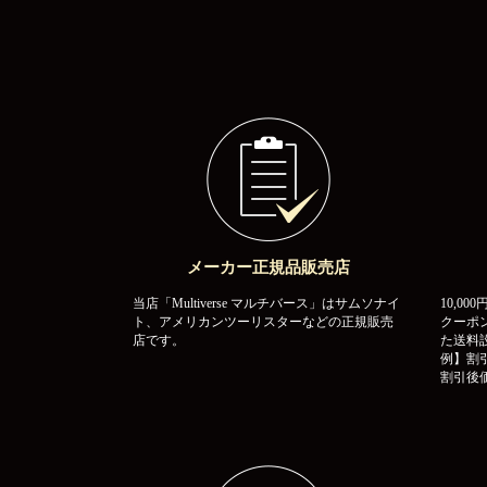
メーカー正規品販売店
当店「Multiverse マルチバース」はサムソナイ
10,0
ト、アメリカンツーリスターなどの正規販売
クーポ
店です。
た送料
例】割引
割引後価