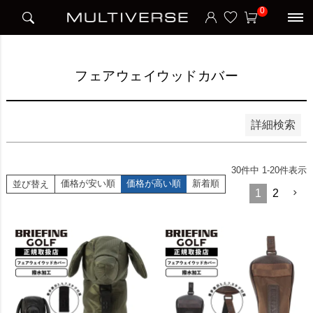
HOME
アイテム別
ゴルフ
フェアウェイウッドカバー
0
並び順
新着順
価格が安い順
価格が高い順
フェアウェイウッドカバー
検索
詳細検索
30
件中
1
-
20
件表示
価格が安い順
価格が高い順
新着順
並び替え
1
2