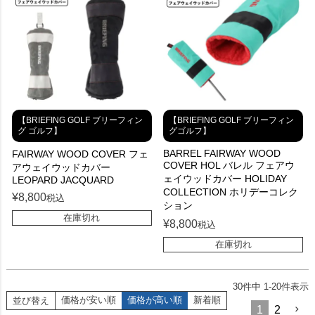
【BRIEFING GOLF ブリーフィン
【BRIEFING GOLF ブリーフィン
グ ゴルフ】
グゴルフ】
BARREL FAIRWAY WOOD
FAIRWAY WOOD COVER フェ
COVER HOL バレル フェアウ
アウェイウッドカバー
ェイウッドカバー HOLIDAY
LEOPARD JACQUARD
COLLECTION ホリデーコレク
¥
8,800
税込
ション
在庫切れ
¥
8,800
税込
在庫切れ
30
件中
1
-
20
件表示
価格が安い順
価格が高い順
新着順
並び替え
1
2