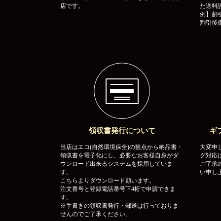
店です。
た送料
例】割引
割引後価
領収書発行について
ギ
当店はエコ(自然環境保全)の観点から納品書・
大変申
領収書を電子化にし、必要なお客様自身がダ
グ対応
ウンロード出来るシステムを採用していま
ご了承
す。
い申し
こちらよりダウンロード願います。
注文番号と登録電話番号下4桁で申請できま
す。
※手書きの領収書発行・郵送は行っておりま
せんのでご了承ください。