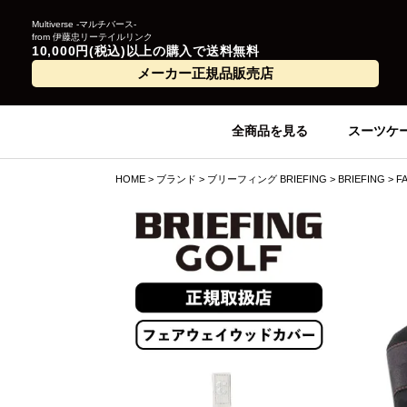
Multiverse -マルチバース-
from 伊藤忠リーテイルリンク
10,000円(税込)以上の購入で送料無料
メーカー正規品販売店
全商品を見る
スーツケ
HOME
ブランド
ブリーフィング BRIEFING
BRIEFING
F