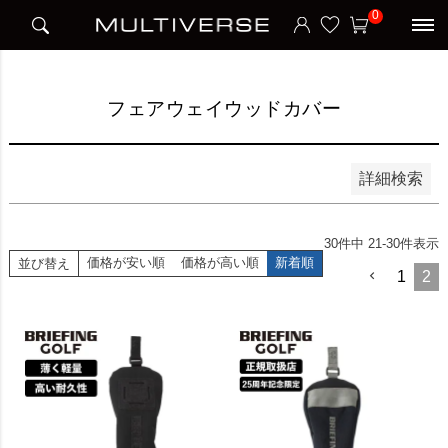
HOME
アイテム別
ゴルフ
フェアウェイウッドカバー
0
並び順
新着順
価格が安い順
価格が高い順
フェアウェイウッドカバー
検索
詳細検索
30
件中
21
-
30
件表示
価格が安い順
価格が高い順
新着順
並び替え
1
2