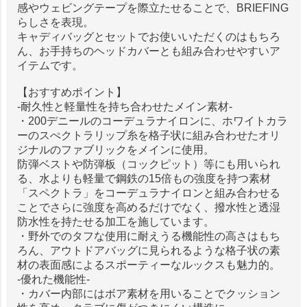
感やウェビングテープを際立たせることで、BRIEFING
らしさを表現。
キャディバッグとセットでお使いいただくのはもちろ
ん、お手持ちのヘッドカバーとも組み合わせやすいア
イテムです。
【おすすめポイント】
-耐久性と軽量性を持ち合わせたメイン素材-
・200デニールのコーデュラナイロンに、ホワイトカラ
ーのスぺクトラリップ糸を格子状に組み合わせたオリ
ジナルのファブリックをメインに使用。
防弾ベストや防弾板（コックピット）等にも用いられ
る、水よりも軽量で鋼鉄の15倍もの強度を持つ素材
「スペクトラ」をコーデュラナイロンと組み合わせる
ことでさらに強度を高めるだけでなく、撥水性と透湿
防水性を持たせる加工を施しています。
・野外でのタフな使用に耐えうる機能性の高さはもち
ろん、アウトドアバッグに見られるような格子状の素
材の表面感によるスポーティーなルックスも魅力的。
-優れた機能性-
・カバー内部にはボア素材を用いることでクッション