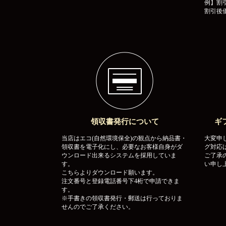
例】割引
割引後価
領収書発行について
ギ
当店はエコ(自然環境保全)の観点から納品書・
大変申
領収書を電子化にし、必要なお客様自身がダ
グ対応
ウンロード出来るシステムを採用していま
ご了承
す。
い申し
こちらよりダウンロード願います。
注文番号と登録電話番号下4桁で申請できま
す。
※手書きの領収書発行・郵送は行っておりま
せんのでご了承ください。