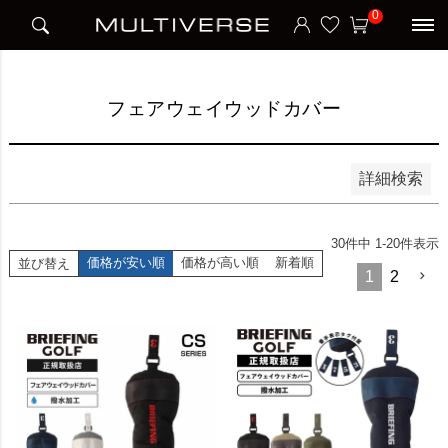
HOME
アイテム別
ゴルフ
フェアウェイウッドカバー
0
並び順
新着順
価格が安い順
価格が高い順
フェアウェイウッドカバー
検索
詳細検索
30
件中
1
-
20
件表示
価格が安い順
価格が高い順
新着順
並び替え
1
2