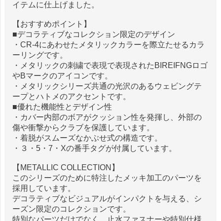
イテムに仕上げました。
【おすすめポイント】
■デコラティブなコレクション限定のデザイン
・CR-4にあわせたメタリックカラーを際立たせるカラ
ーリングです。
・メタリックの刺繍で表現で表現されたBIREIFNGロゴ
やBマークのアイコンです。
・メタリックシリーズ共通の光沢のあるウェビングテ
ープとハトメのアクセントです。
■優れた機能性とデザイン性
・カバー内部のボアがクッション性を発揮し、外部の
傷や衝撃からクラブを保護しています。
・着脱がスムーズなかぶせ式の構造です。
・３・5・7・Xの番手タグが付属しています。
【METALLIC COLLECTION】
このシリーズのために特注したメッキ加工のパーツを
採用しています。
デコラティブなビジュアルがインパクトを与える、シ
ーズン限定のコレクションです。
特別なパーツだけでなく、止水ファスナーや特別仕様