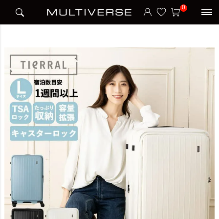
HOME
宿泊日数
7泊以上
TOMARU Lサイズ トマル スーツケース 85L-94L
0