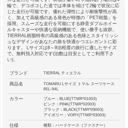
輪で、デコボコした道では本体を傾けて2輪で状況に応
じた走行が可能です。優れた弾性により耐衝撃性が高
く、加えて高級感のある発色が特徴の「PET樹脂」を
採用。スムーズな走行を可能にする静音ダブルホイー
ルキャスターや快適な収納機能で、使い勝手も抜群。
TIERRAL樹脂特有の高級感のある色味とスタイリッシ
ュなデザインがあなたの旅を快適かつエレガントに彩
ります。 Lサイズは8～9泊程度の旅行に適したサイズ
で、無料預入対応です(泊数は目安としてご利用下さ
い)。
ブランド
TIERRAL ティエラル
商品名
TOMARU Lサイズ トマル スーツケース
85L-94L
カラー
ブルー：BLUE(TTMR*01003)
ピンク：PINK(TTMR*02003)
ブラック：BLACK(TTMR*09003)
アイボリー：VORY(TTMR*03003)
仕様
種類：ハードケース（ファスナー）