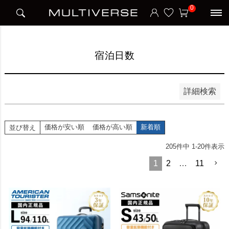
HOME
宿泊日数
0
並び順
新着順
価格が安い順
価格が高い順
宿泊日数
検索
詳細検索
価格が安い順
価格が高い順
新着順
並び替え
205
件中
1
-
20
件表示
1
2
…
11