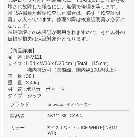
TSAロック対応国へ渡航の際、TSA職員により鍵を破
壊され故障した場合には、無償で修理を承ります。
※TSA職員が解錠検査した場合は、必ず「検査証明
書」が入っています。修理の際は検査証明書が必要に
なります。
※鍵破壊にのみ保証が適用されますので、それ以外の
破損や損失は保証対象外となります。
【商品詳細】
品 番 : INV111
サイズ : H54 x W36 x D25 cm（Total : 115 cm）
機内持込可（国際線、国内線100席以上）
容 量 : 38 L
重 量 : 3.4 kg
材 質 : ポリカーボネート
タイプ：ジップ
ブランド
Innovator イノベーター
INV111 38L CABIN
商品名
カラー
アイスホワイト：ICE WHITE(INV111-
IWH)