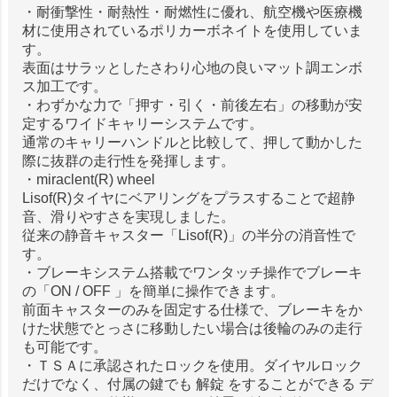
・耐衝撃性・耐熱性・耐燃性に優れ、航空機や医療機
材に使用されているポリカーボネイトを使用していま
す。
表面はサラッとしたさわり心地の良いマット調エンボ
ス加工です。
・わずかな力で「押す・引く・前後左右」の移動が安
定するワイドキャリーシステムです。
通常のキャリーハンドルと比較して、押して動かした
際に抜群の走行性を発揮します。
・miraclent(R) wheel
Lisof(R)タイヤにベアリングをプラスすることで超静
音、滑りやすさを実現しました。
従来の静音キャスター「Lisof(R)」の半分の消音性で
す。
・ブレーキシステム搭載でワンタッチ操作でブレーキ
の「ON / OFF 」を簡単に操作できます。
前面キャスターのみを固定する仕様で、ブレーキをか
けた状態でとっさに移動したい場合は後輪のみの走行
も可能です。
・ＴＳＡに承認されたロックを使用。ダイヤルロック
だけでなく、付属の鍵でも 解錠 をすることができる デ