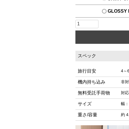
GLOSSY 
スペック
旅行目安
4～
機内持ち込み
非対
無料受託手荷物
対応
サイズ
幅：
重さ/容量
約 4