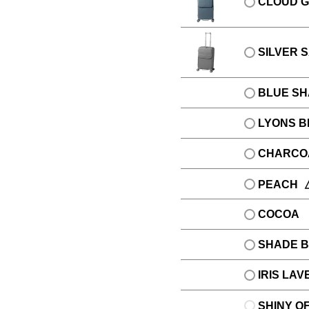
CLOUD 
SILVER
BLUE S
LYONS B
CHARCO
PEACH
COCOA
SHADE 
IRIS LA
SHINY O