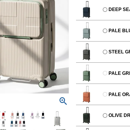
DEEP SE
PALE BL
STEEL G
PALE GR
PALE O
OLIVE D