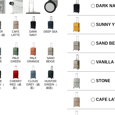
DARK N
SUNNY 
ER
CAFE
DARK
DEEP SEA
D（鏡
LATTE
NAVY
）
SAND BE
E
PALE
PALE
SAND
E
GREEN
ORANGE
BEIGE
VANILLA
STONE
E
CHERRY
CLOUD
HUNTER
CK（
RED（鏡
GREY（鏡
GREEN（
）
面）
面）
鏡面）
CAFE LA