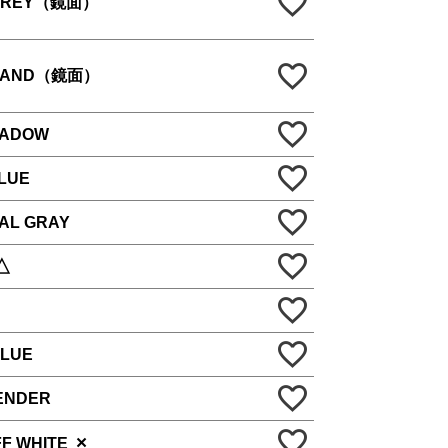
GREY（鏡面）
 SAND（鏡面）
HADOW
LUE
AL GRAY
△
BLUE
VENDER
×
FF WHITE