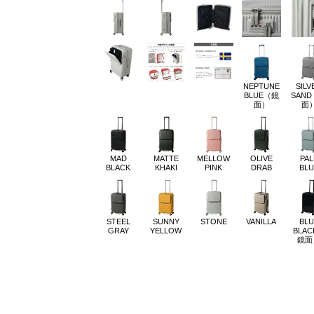
NEPTUNE
SILV
BLUE（鏡
SAN
面）
面
MAD
MATTE
MELLOW
OLIVE
PAL
BLACK
KHAKI
PINK
DRAB
BLU
STEEL
SUNNY
STONE
VANILLA
BLU
GRAY
YELLOW
BLA
鏡面