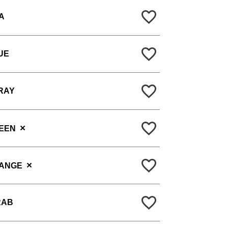
A
UE
RAY
×
EEN
×
RANGE
RAB