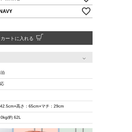
NAVY
カートに入れる
6泊
応
42.5cm×高さ：65cm×マチ：29cm
.0kg/約 62L