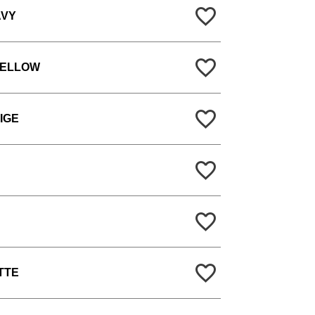
AVY
YELLOW
IGE
TTE