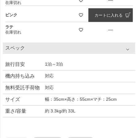
—
在庫切れ
ピンク
カートに入れる
ラテ
—
在庫切れ
スペック
旅行目安
1泊～3泊
機内持ち込み
対応
無料受託手荷物
対応
サイズ
幅：35cm×高さ：55cm×マチ：25cm
重さ/容量
約 3.3kg/約 33L