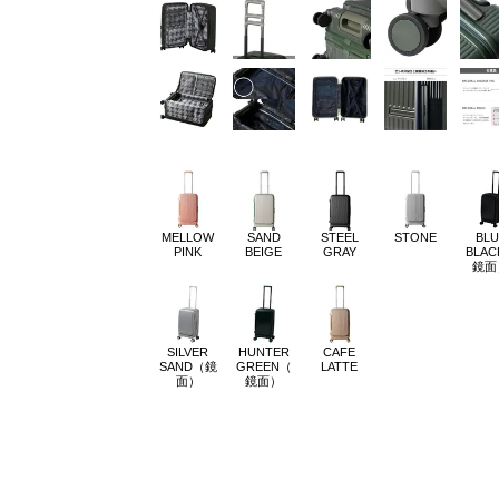
MELLOW
SAND
STEEL
STONE
BLU
PINK
BEIGE
GRAY
BLA
鏡面
SILVER
HUNTER
CAFE
SAND（鏡
GREEN（
LATTE
面）
鏡面）