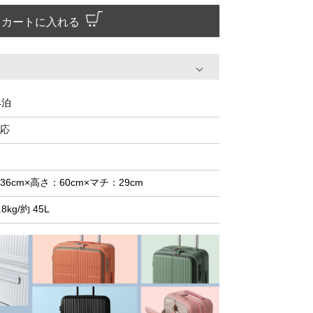
カートに入れる
4泊
応
36cm×高さ：60cm×マチ：29cm
.8kg/約 45L