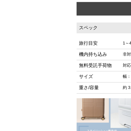
スペック
旅行目安
1～
機内持ち込み
非対
無料受託手荷物
対応
サイズ
幅：
重さ/容量
約 3