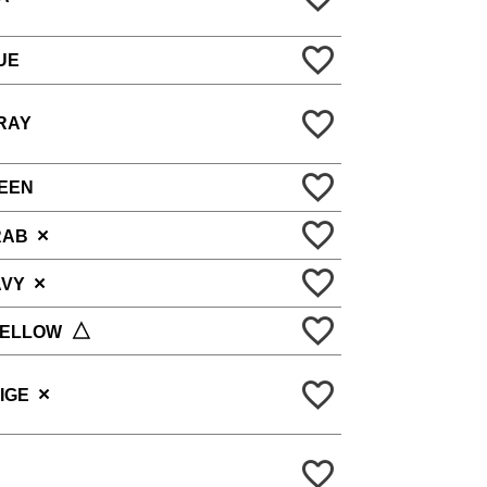
UE
RAY
EEN
×
RAB
×
AVY
△
YELLOW
×
IGE