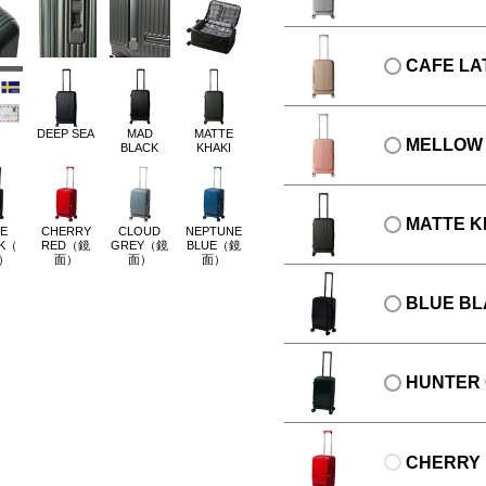
CAFE LA
DEEP SEA
MAD
MATTE
MELLOW 
BLACK
KHAKI
MATTE K
E
CHERRY
CLOUD
NEPTUNE
CK（
RED（鏡
GREY（鏡
BLUE（鏡
）
面）
面）
面）
BLUE B
HUNTER
CHERRY