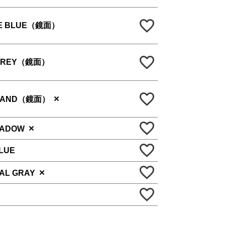
E BLUE（鏡面）
GREY（鏡面）
×
 SAND（鏡面）
×
HADOW
LUE
×
AL GRAY