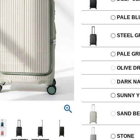
PALE BL
STEEL G
PALE GR
OLIVE D
DARK N
SUNNY 
SAND BE
STONE