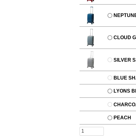
NEPTUN
CLOUD 
SILVER
BLUE S
LYONS B
CHARCO
PEACH