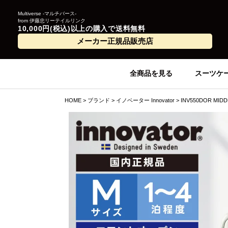
Multiverse -マルチバース-
from 伊藤忠リーテイルリンク
10,000円(税込)以上の購入で送料無料
メーカー正規品販売店
全商品を見る
スーツケ
HOME
ブランド
イノベーター Innovator
INV550DOR M