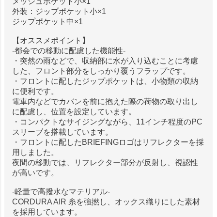
メッシュポケット小×1
外装：ジップポケット小×1
ジップポケット中×1
【オススメポイント】
-都会での移動に配慮した機能性-
・突然の雨などで、収納部に水が入り込むことに考慮
した、フロント部分をしっかり覆うフラップです。
・フロントに配したジップポケットは、小物類の収納
に便利です。
電車内などでカバンを前に抱えた際の荷物の取り出し
に配慮し、位置を設定しています。
・コンパクトなサイジングながら、11インチ程度のPC
スリーブを搭載しています。
・フロントに配したBRIEFINGロゴはリフレクターを採
用しました。
夜間の移動では、リフレクター部分が反射し、視認性
が高いです。
-軽量で高撥水なマテリアル-
CORDURA AIR 糸を強撚し、オックス織りにした素材
を採用しています。