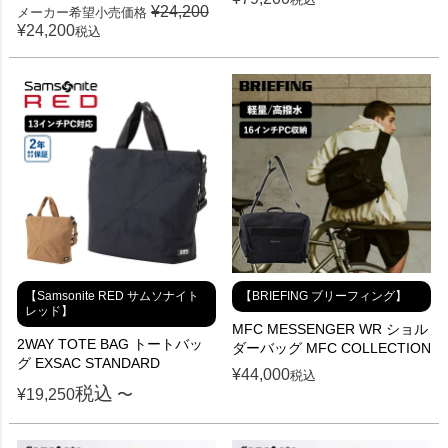
¥
24,200
メーカー希望小売価格
¥
24,200
税込
【Samsonite RED サムソナイト
【BRIEFING ブリーフィング】
レッド】
MFC MESSENGER WR ショル
2WAY TOTE BAG トートバッ
ダーバッグ MFC COLLECTION
グ EXSAC STANDARD
¥
44,000
税込
税込
¥
19,250
〜