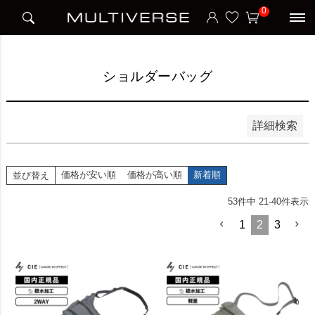
HOME
アイテム別
ビジネスバッグ
ショルダーバッグ
0
並び順
新着順
価格が安い順
価格が高い順
ショルダーバッグ
検索
詳細検索
価格が安い順
価格が高い順
新着順
並び替え
53
件中
21
-
40
件表示
1
2
3