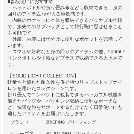
■普段使いにおすすめ
・ペットボトルや折り畳み傘なども収納できる、身の
回りのアイテム+αが入る容量感です。
・内装のポケットに本体を収納できるパッカブル仕様
で、旅先でのサブバッグとして旅行鞄に忍ばせること
も可能です。
・外装、内装には仕分けに便利なポケットを完備して
います。
・スマホや財布など身の回りのアイテムの他、500mlド
リンクボトルや手帳などプラスで収納できる大きさで
す。
【SOLID LIGHT COLLECTION】
軽量性と優れた耐久性を併せ持つリップストップナイ
ロンを用いたコレクションです。
折り畳んでコンパクトに包装できるパッカブル機能を
備えたバッグや、パッキング収納に便利なポーチな
ど、快適な旅をサポートするだけでなく日常使いにも
適したアイテムをお届けいたします。
ブランド
BRIEFING ブリーフィング
シリーズ名
SOLID LIGHT ソリッドライト